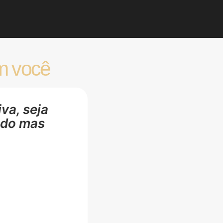
m você
va, seja
ado mas