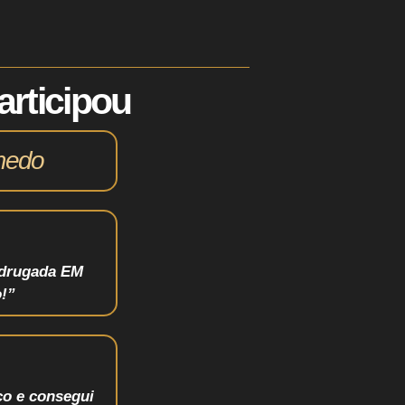
articipou
medo
adrugada EM
!”
co e consegui