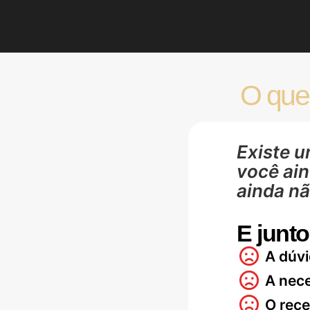
O que
Existe u
você ain
ainda nã
E junt
A dúv
A nec
O rece