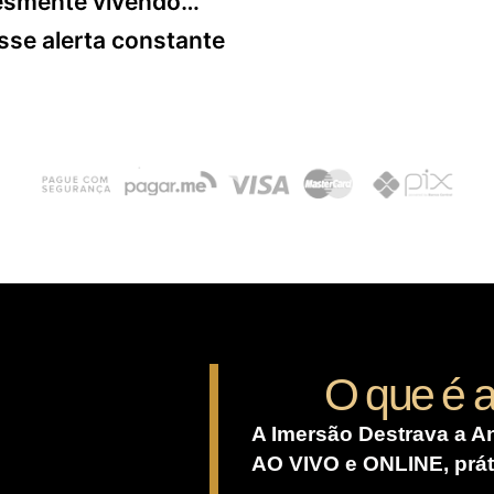
esmente vivendo…
se alerta constante
QUERO VIVER SEM ESSE ALERTA
O que é 
A Imersão Destrava a A
AO VIVO e ONLINE, prát