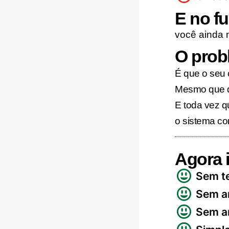
E no fu
você ainda 
O prob
É que o seu 
Mesmo que d
E toda vez q
o sistema con
Agora 
Sem te
Sem a
Sem a