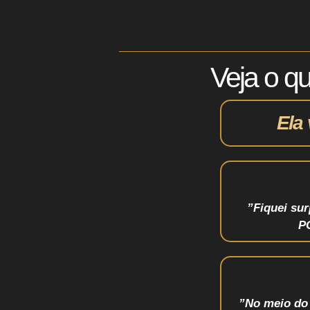
Veja o q
Ela 
”Fiquei su
P
”No meio do 