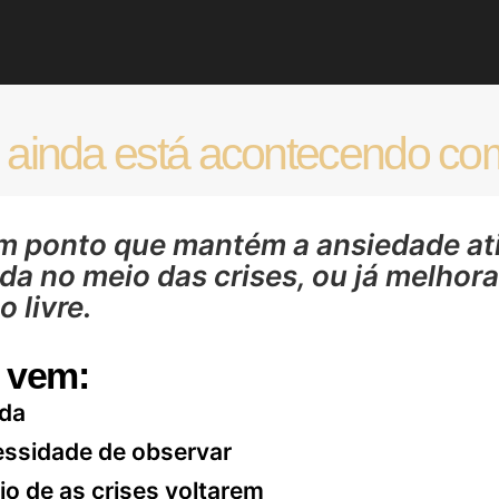
 ainda está acontecendo co
m ponto que mantém a ansiedade ati
da no meio das crises, ou já melhor
o livre.
o vem:
ida
essidade de observar
io de as crises voltarem